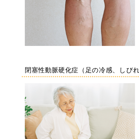
閉塞性動脈硬化症（足の冷感、しび