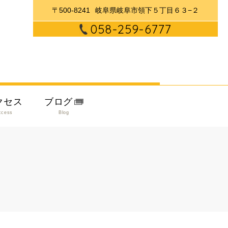
〒500-8241
岐阜県岐阜市領下５丁目６３−２
058-259-6777
クセス
ブログ
ccess
Blog